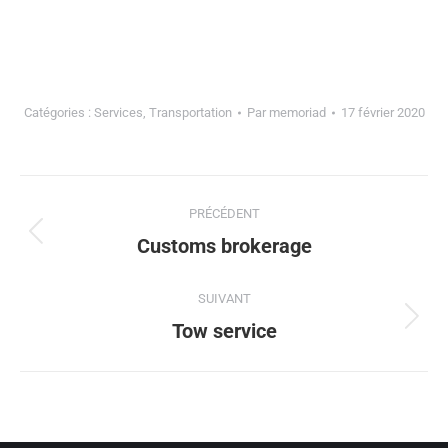
Catégories :
Services
,
Transportation
Par
memoriad
17 février 2020
PRÉCÉDENT
Customs brokerage
SUIVANT
Tow service